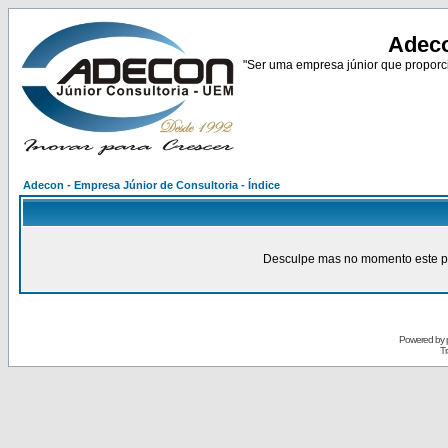
Adeco
"Ser uma empresa júnior que proporci
Adecon - Empresa Júnior de Consultoria - Índice
Desculpe mas no momento este pain
Powered by
Tr