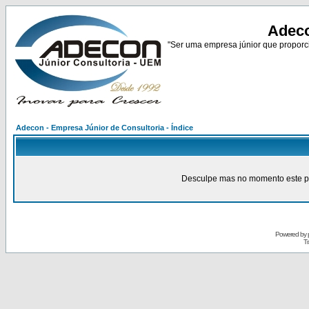
Adeco
"Ser uma empresa júnior que proporci
Adecon - Empresa Júnior de Consultoria - Índice
Desculpe mas no momento este pain
Powered by
Tr