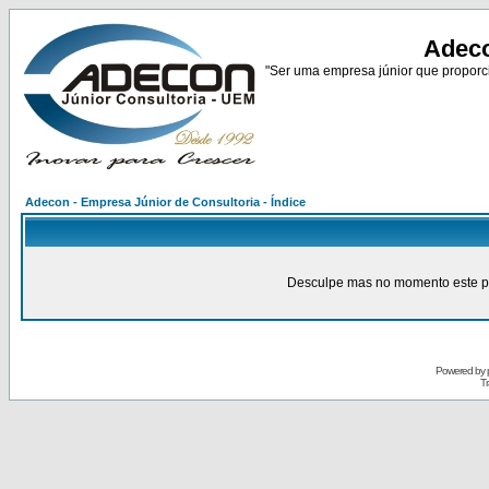
Adeco
"Ser uma empresa júnior que proporci
Adecon - Empresa Júnior de Consultoria - Índice
Desculpe mas no momento este pain
Powered by
Tr