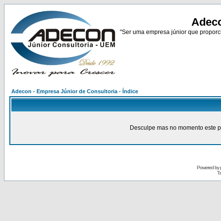
Adeco
"Ser uma empresa júnior que proporci
Adecon - Empresa Júnior de Consultoria - Índice
Desculpe mas no momento este pain
Powered by
Tr