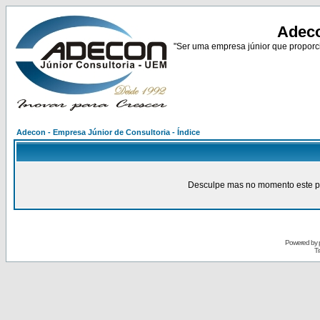
Adeco
"Ser uma empresa júnior que proporci
Adecon - Empresa Júnior de Consultoria - Índice
Desculpe mas no momento este pain
Powered by
Tr