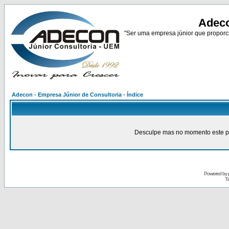
Adeco
"Ser uma empresa júnior que proporci
Adecon - Empresa Júnior de Consultoria - Índice
Desculpe mas no momento este pain
Powered by
Tr