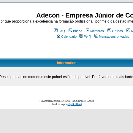
Adecon - Empresa Júnior de Co
r que proporciona a excelência na formação profissional, por meio da gestão inte
FAQ
Busca
Membros
Grupos
R
Calendário
Perfil
Mensagens privadas
Information
Desculpe mas no momento este painel está indisponível. Por favor tente mais tarde
Powered by
phpBB
© 2001, 2005 phpBB Group
Traduzido por
phpBB Brasil