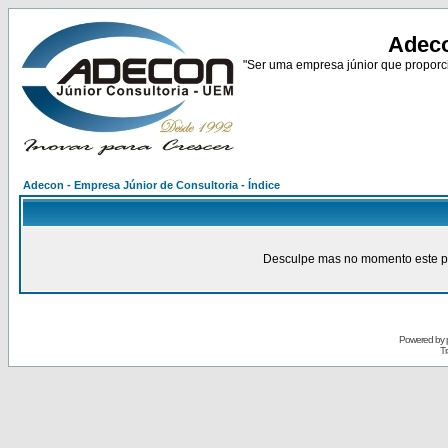
Adeco
"Ser uma empresa júnior que proporci
Adecon - Empresa Júnior de Consultoria - Índice
Desculpe mas no momento este pain
Powered by
Tr