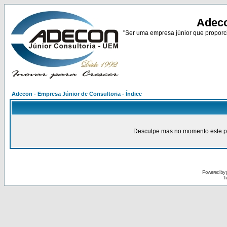
Adeco
"Ser uma empresa júnior que proporci
Adecon - Empresa Júnior de Consultoria - Índice
Desculpe mas no momento este pain
Powered by
Tr