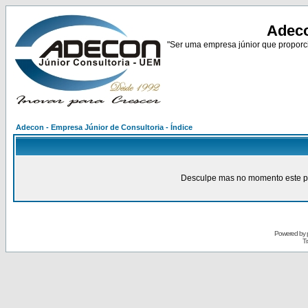
Adeco
"Ser uma empresa júnior que proporci
Adecon - Empresa Júnior de Consultoria - Índice
Desculpe mas no momento este pain
Powered by
Tr