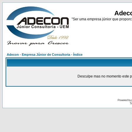
Adeco
"Ser uma empresa júnior que proporci
Adecon - Empresa Júnior de Consultoria - Índice
Desculpe mas no momento este pain
Powered by
Tr