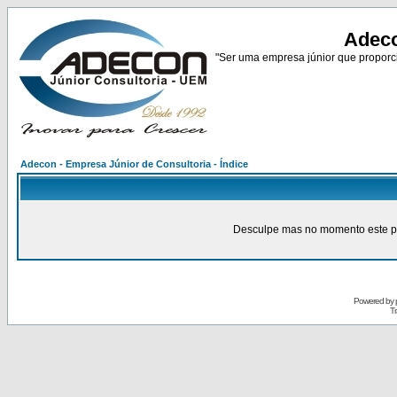
Adeco
"Ser uma empresa júnior que proporci
Adecon - Empresa Júnior de Consultoria - Índice
Desculpe mas no momento este pain
Powered by
Tr