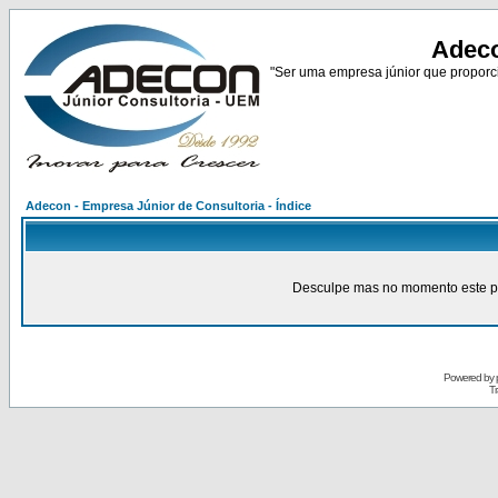
Adeco
"Ser uma empresa júnior que proporci
Adecon - Empresa Júnior de Consultoria - Índice
Desculpe mas no momento este pain
Powered by
Tr