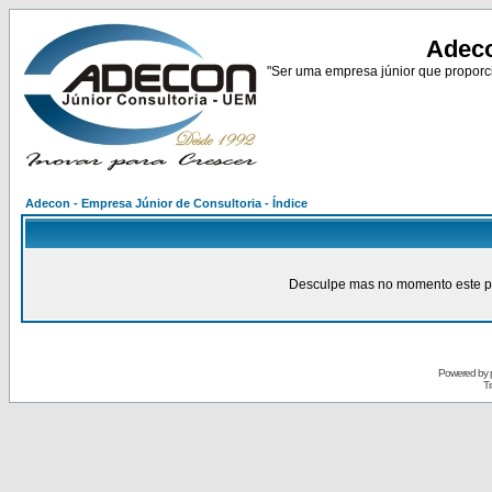
Adeco
"Ser uma empresa júnior que proporci
Adecon - Empresa Júnior de Consultoria - Índice
Desculpe mas no momento este pain
Powered by
Tr