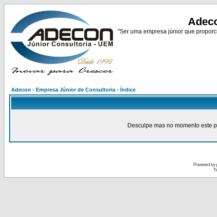
Adeco
"Ser uma empresa júnior que proporci
Adecon - Empresa Júnior de Consultoria - Índice
Desculpe mas no momento este pain
Powered by
Tr