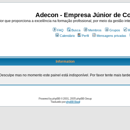
Adecon - Empresa Júnior de Co
r que proporciona a excelência na formação profissional, por meio da gestão inte
FAQ
Busca
Membros
Grupos
R
Calendário
Perfil
Mensagens privadas
Information
Desculpe mas no momento este painel está indisponível. Por favor tente mais tarde
Powered by
phpBB
© 2001, 2005 phpBB Group
Traduzido por
phpBB Brasil