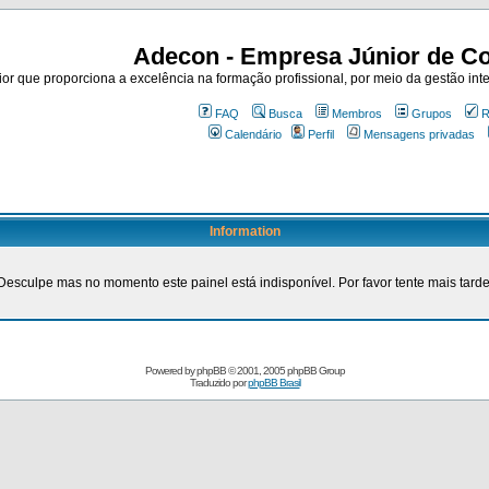
Adecon - Empresa Júnior de Co
r que proporciona a excelência na formação profissional, por meio da gestão inte
FAQ
Busca
Membros
Grupos
R
Calendário
Perfil
Mensagens privadas
Information
Desculpe mas no momento este painel está indisponível. Por favor tente mais tarde
Powered by
phpBB
© 2001, 2005 phpBB Group
Traduzido por
phpBB Brasil