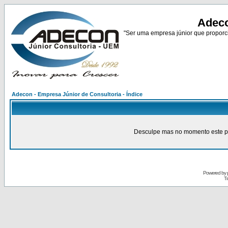
Adeco
"Ser uma empresa júnior que proporci
Adecon - Empresa Júnior de Consultoria - Índice
Desculpe mas no momento este pain
Powered by
Tr