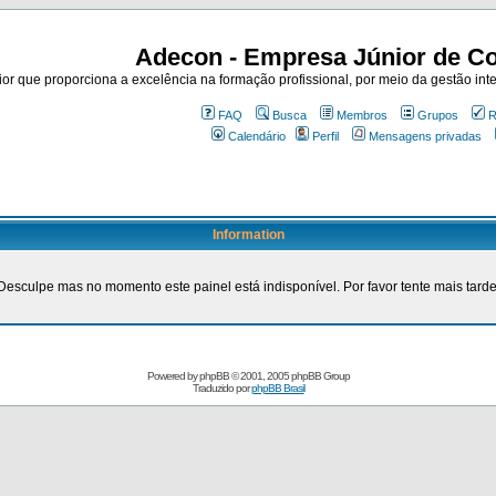
Adecon - Empresa Júnior de Co
r que proporciona a excelência na formação profissional, por meio da gestão inte
FAQ
Busca
Membros
Grupos
R
Calendário
Perfil
Mensagens privadas
Information
Desculpe mas no momento este painel está indisponível. Por favor tente mais tarde
Powered by
phpBB
© 2001, 2005 phpBB Group
Traduzido por
phpBB Brasil