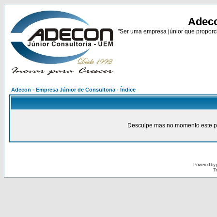
Adeco
"Ser uma empresa júnior que proporci
Adecon - Empresa Júnior de Consultoria - Índice
Desculpe mas no momento este pain
Powered by
Tr