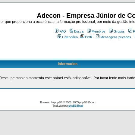
Adecon - Empresa Júnior de Co
r que proporciona a excelência na formação profissional, por meio da gestão inte
FAQ
Busca
Membros
Grupos
R
Calendário
Perfil
Mensagens privadas
Information
Desculpe mas no momento este painel está indisponível. Por favor tente mais tarde
Powered by
phpBB
© 2001, 2005 phpBB Group
Traduzido por
phpBB Brasil