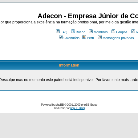
Adecon - Empresa Júnior de Co
r que proporciona a excelência na formação profissional, por meio da gestão inte
FAQ
Busca
Membros
Grupos
R
Calendário
Perfil
Mensagens privadas
Information
Desculpe mas no momento este painel está indisponível. Por favor tente mais tarde
Powered by
phpBB
© 2001, 2005 phpBB Group
Traduzido por
phpBB Brasil