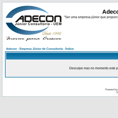
Adeco
"Ser uma empresa júnior que proporci
Adecon - Empresa Júnior de Consultoria - Índice
Desculpe mas no momento este pain
Powered by
Tr