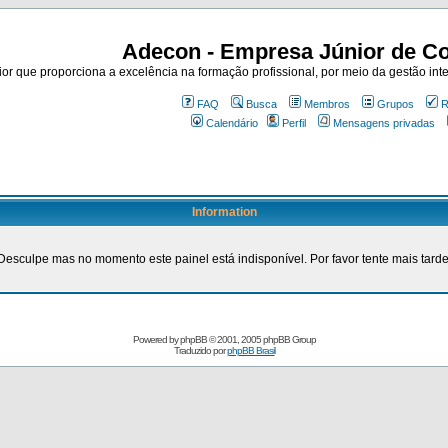
Adecon - Empresa Júnior de Co
r que proporciona a excelência na formação profissional, por meio da gestão inte
FAQ
Busca
Membros
Grupos
R
Calendário
Perfil
Mensagens privadas
Information
Desculpe mas no momento este painel está indisponível. Por favor tente mais tarde
Powered by
phpBB
© 2001, 2005 phpBB Group
Traduzido por
phpBB Brasil