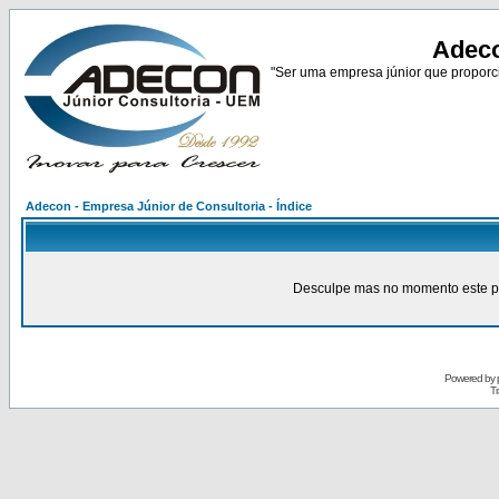
Adeco
"Ser uma empresa júnior que proporci
Adecon - Empresa Júnior de Consultoria - Índice
Desculpe mas no momento este pain
Powered by
Tr