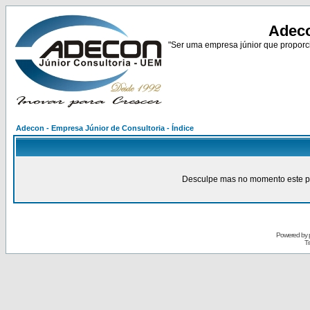
Adeco
"Ser uma empresa júnior que proporci
Adecon - Empresa Júnior de Consultoria - Índice
Desculpe mas no momento este pain
Powered by
Tr