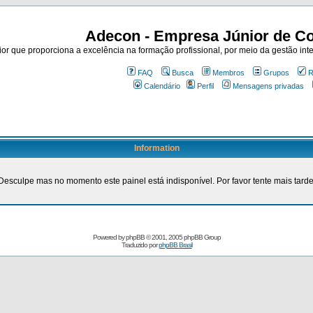
Adecon - Empresa Júnior de Co
r que proporciona a excelência na formação profissional, por meio da gestão inte
FAQ
Busca
Membros
Grupos
R
Calendário
Perfil
Mensagens privadas
Information
Desculpe mas no momento este painel está indisponível. Por favor tente mais tarde
Powered by
phpBB
© 2001, 2005 phpBB Group
Traduzido por
phpBB Brasil