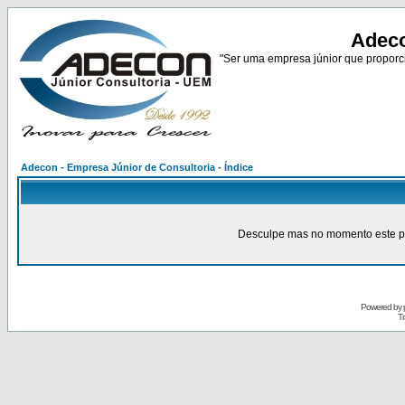
Adeco
"Ser uma empresa júnior que proporci
Adecon - Empresa Júnior de Consultoria - Índice
Desculpe mas no momento este pain
Powered by
Tr