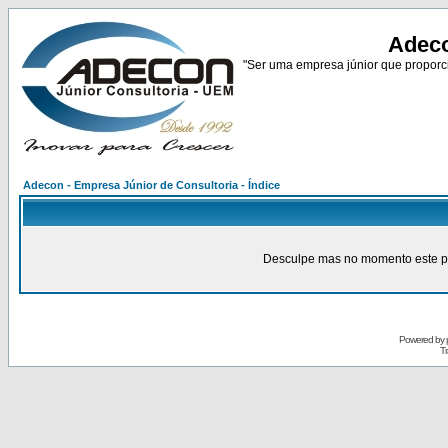
Adeco
"Ser uma empresa júnior que proporci
Adecon - Empresa Júnior de Consultoria - Índice
Desculpe mas no momento este pain
Powered by
Tr