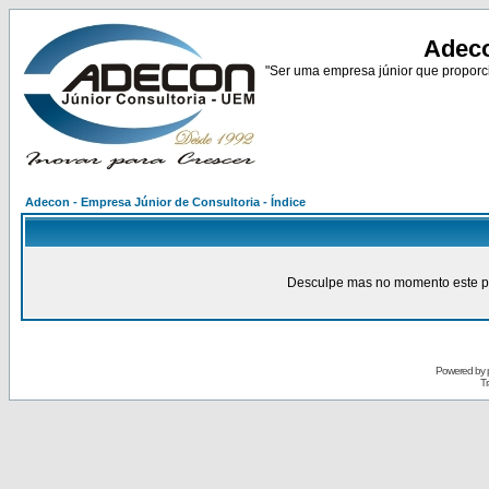
Adeco
"Ser uma empresa júnior que proporci
Adecon - Empresa Júnior de Consultoria - Índice
Desculpe mas no momento este pain
Powered by
Tr