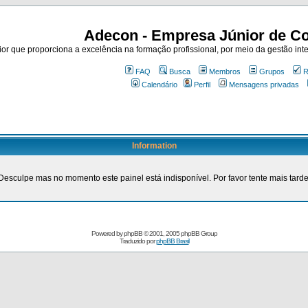
Adecon - Empresa Júnior de Co
r que proporciona a excelência na formação profissional, por meio da gestão inte
FAQ
Busca
Membros
Grupos
R
Calendário
Perfil
Mensagens privadas
Information
Desculpe mas no momento este painel está indisponível. Por favor tente mais tarde
Powered by
phpBB
© 2001, 2005 phpBB Group
Traduzido por
phpBB Brasil