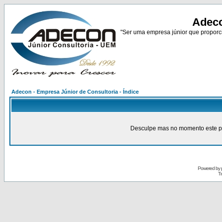
Adeco
"Ser uma empresa júnior que proporci
Adecon - Empresa Júnior de Consultoria - Índice
Desculpe mas no momento este pain
Powered by
Tr