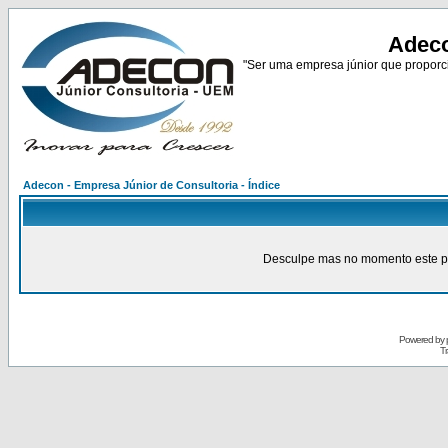
Adeco
"Ser uma empresa júnior que proporci
Adecon - Empresa Júnior de Consultoria - Índice
Desculpe mas no momento este pain
Powered by
Tr