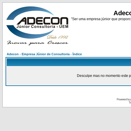
Adeco
"Ser uma empresa júnior que proporci
Adecon - Empresa Júnior de Consultoria - Índice
Desculpe mas no momento este pain
Powered by
Tr