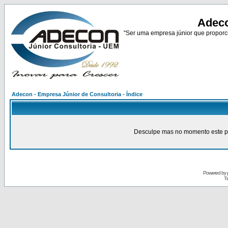
Adeco
"Ser uma empresa júnior que proporci
Adecon - Empresa Júnior de Consultoria - Índice
Desculpe mas no momento este pain
Powered by
Tr