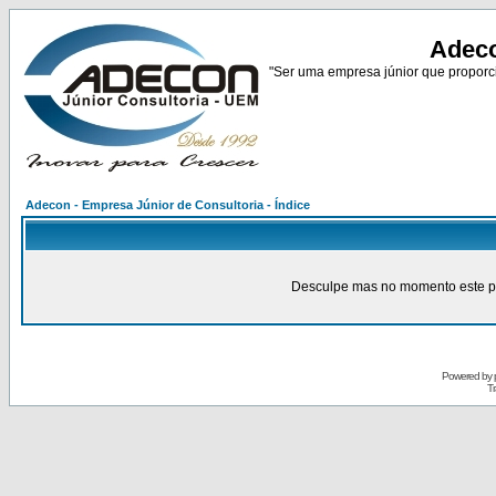
Adeco
"Ser uma empresa júnior que proporci
Adecon - Empresa Júnior de Consultoria - Índice
Desculpe mas no momento este pain
Powered by
Tr