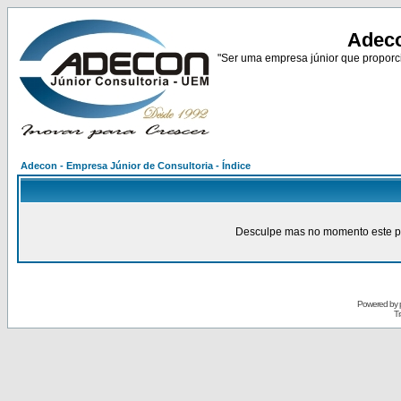
Adeco
"Ser uma empresa júnior que proporci
Adecon - Empresa Júnior de Consultoria - Índice
Desculpe mas no momento este pain
Powered by
Tr