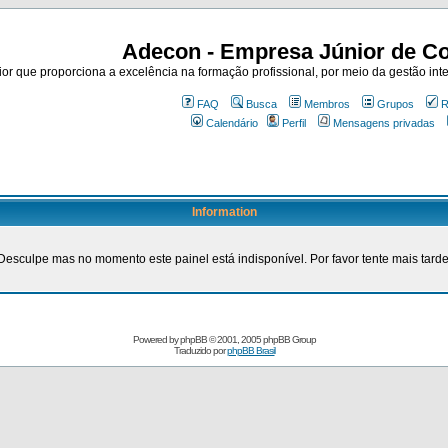
Adecon - Empresa Júnior de Co
r que proporciona a excelência na formação profissional, por meio da gestão inte
FAQ
Busca
Membros
Grupos
R
Calendário
Perfil
Mensagens privadas
Information
Desculpe mas no momento este painel está indisponível. Por favor tente mais tarde
Powered by
phpBB
© 2001, 2005 phpBB Group
Traduzido por
phpBB Brasil