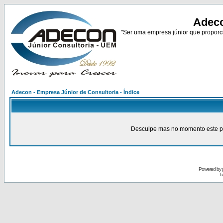
Adeco
"Ser uma empresa júnior que proporci
Adecon - Empresa Júnior de Consultoria - Índice
Desculpe mas no momento este pain
Powered by
Tr