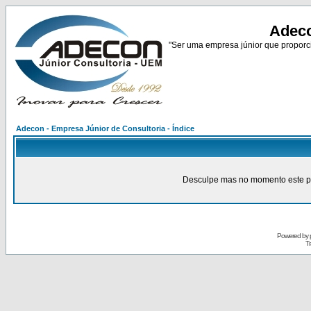
Adeco
"Ser uma empresa júnior que proporci
Adecon - Empresa Júnior de Consultoria - Índice
Desculpe mas no momento este pain
Powered by
Tr