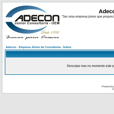
Adeco
"Ser uma empresa júnior que proporci
Adecon - Empresa Júnior de Consultoria - Índice
Desculpe mas no momento este pain
Powered by
Tr