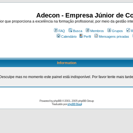
Adecon - Empresa Júnior de Co
r que proporciona a excelência na formação profissional, por meio da gestão inte
FAQ
Busca
Membros
Grupos
R
Calendário
Perfil
Mensagens privadas
Information
Desculpe mas no momento este painel está indisponível. Por favor tente mais tarde
Powered by
phpBB
© 2001, 2005 phpBB Group
Traduzido por
phpBB Brasil