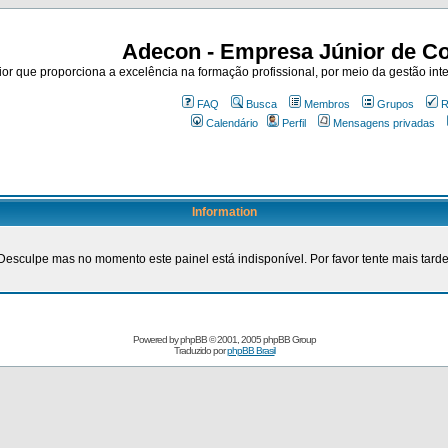
Adecon - Empresa Júnior de Co
r que proporciona a excelência na formação profissional, por meio da gestão inte
FAQ
Busca
Membros
Grupos
R
Calendário
Perfil
Mensagens privadas
Information
Desculpe mas no momento este painel está indisponível. Por favor tente mais tarde
Powered by
phpBB
© 2001, 2005 phpBB Group
Traduzido por
phpBB Brasil