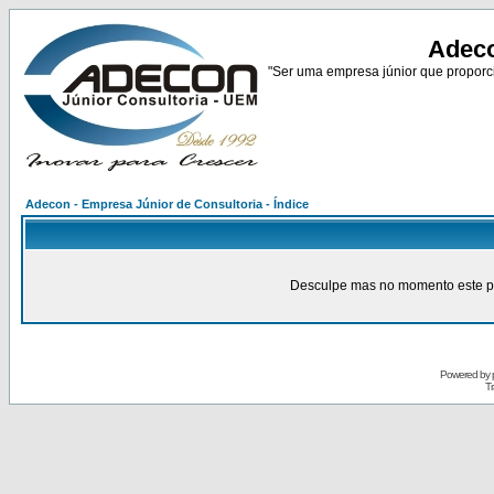
Adeco
"Ser uma empresa júnior que proporci
Adecon - Empresa Júnior de Consultoria - Índice
Desculpe mas no momento este pain
Powered by
Tr