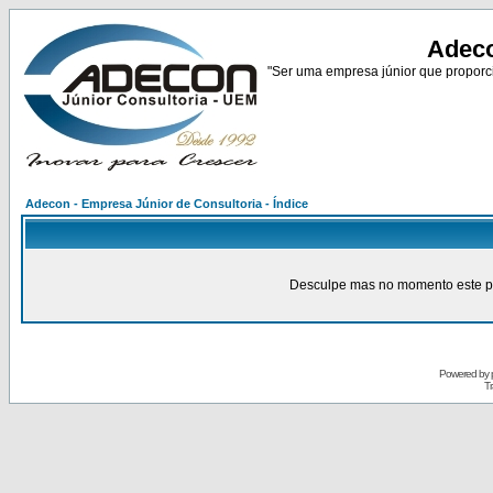
Adeco
"Ser uma empresa júnior que proporci
Adecon - Empresa Júnior de Consultoria - Índice
Desculpe mas no momento este pain
Powered by
Tr