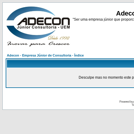
Adeco
"Ser uma empresa júnior que proporci
Adecon - Empresa Júnior de Consultoria - Índice
Desculpe mas no momento este pain
Powered by
Tr