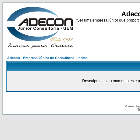
Adeco
"Ser uma empresa júnior que proporci
Adecon - Empresa Júnior de Consultoria - Índice
Desculpe mas no momento este pain
Powered by
Tr