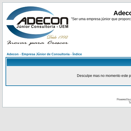
Adeco
"Ser uma empresa júnior que proporci
Adecon - Empresa Júnior de Consultoria - Índice
Desculpe mas no momento este pain
Powered by
Tr