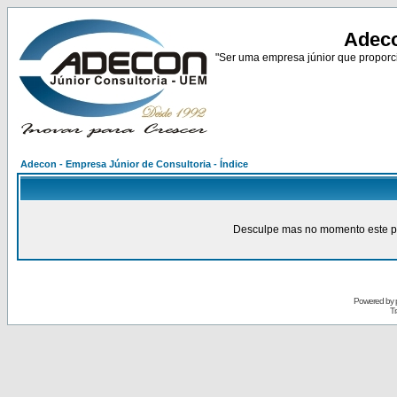
Adeco
"Ser uma empresa júnior que proporci
Adecon - Empresa Júnior de Consultoria - Índice
Desculpe mas no momento este pain
Powered by
Tr