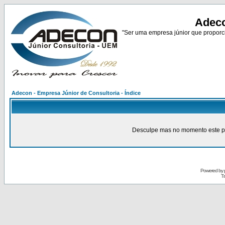
Adeco
"Ser uma empresa júnior que proporci
Adecon - Empresa Júnior de Consultoria - Índice
Desculpe mas no momento este pain
Powered by
Tr